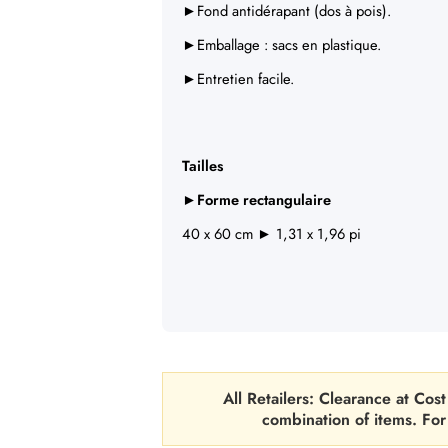
►Fond antidérapant (dos à pois).
►Emballage : sacs en plastique.
►Entretien facile.
Tailles
►Forme rectangulaire
40 x 60 cm ► 1,31 x 1,96 pi
All Retailers: Clearance at C
combination of items. Fo