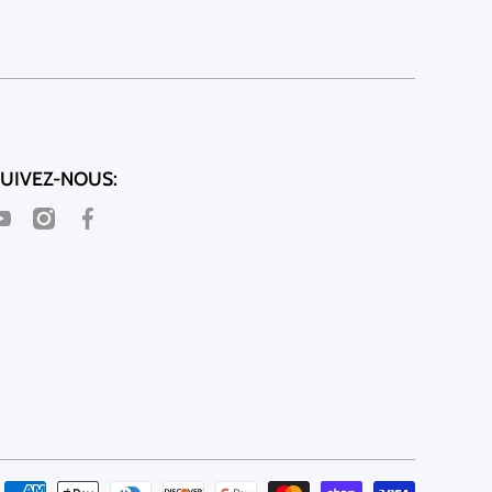
UIVEZ-NOUS:
outubecom/@comfygoodsinc
instagramcom/comfygoodsinc/
facebookcom/comfygoodsinc
Moyens