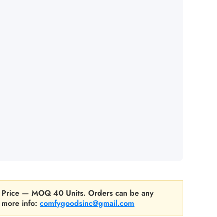
Γ
ost Price — MOQ 40 Units. Orders can be any
r more info:
comfygoodsinc@gmail.com