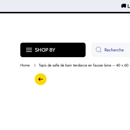
🚚 L
Ignorer et passer au contenu
Recherche
SHOP BY
Home
Tapis de salle de bain tendance en fausse laine – 40 x 60 
Passer aux informations produits