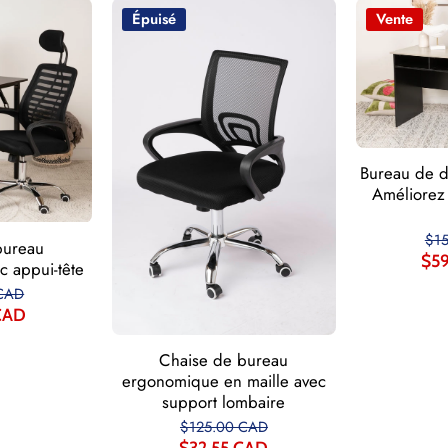
Épuisé
Vente
Bureau de d
Améliorez
$1
bureau
$5
 appui-tête
CAD
CAD
Chaise de bureau
ergonomique en maille avec
support lombaire
$125.00 CAD
$32.55 CAD