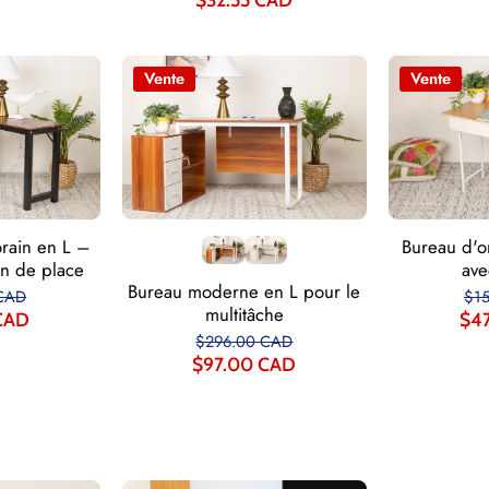
Vente
Vente
Bureau d'o
rain en L –
ave
in de place
Bureau moderne en L pour le
$1
CAD
multitâche
$4
CAD
$296.00 CAD
$97.00 CAD