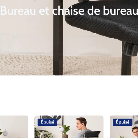
Bureau et chaise de burea
Épuisé
Épuisé