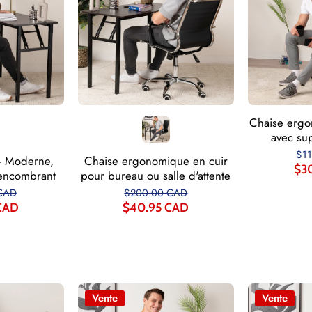
Chaise ergo
avec su
$1
– Moderne,
Chaise ergonomique en cuir
$3
 encombrant
pour bureau ou salle d'attente
CAD
$200.00 CAD
CAD
$40.95 CAD
Vente
Vente