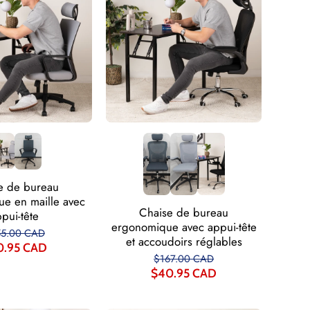
Γ
e de bureau
e en maille avec
Chaise de bureau
pui-tête
ergonomique avec appui-tête
55.00 CAD
et accoudoirs réglables
0.95 CAD
$167.00 CAD
$40.95 CAD