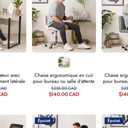
ateur avec
Chaise ergonomique en cuir
Chaise erg
ent latérale
pour bureau ou salle d'attente
pour bureau 
CAD
$238.00 CAD
$2
CAD
$140.00 CAD
$14
Épuisé
Épuisé