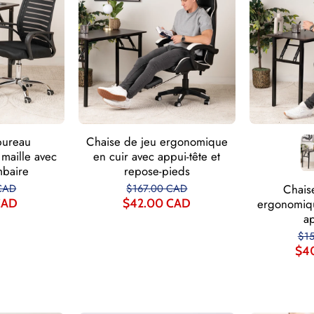
bureau
Chaise de jeu ergonomique
maille avec
en cuir avec appui-tête et
mbaire
repose-pieds
Chais
CAD
$167.00 CAD
ergonomiqu
CAD
$42.00 CAD
ap
$1
$4