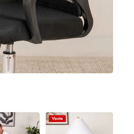
u
Vente