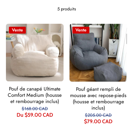
5 produits
Vente
Vente
Pouf de canapé Ultimate
Pouf géant rempli de
Comfort Medium (housse
mousse avec repose-pieds
et rembourrage inclus)
(housse et rembourrage
inclus)
$168.00 CAD
Du $59.00 CAD
$205.00 CAD
$79.00 CAD