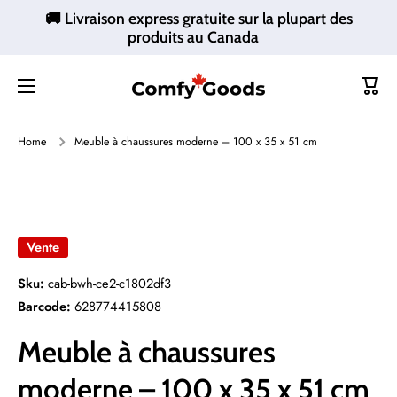
🚚 Livraison express gratuite sur la plupart des
Ignorer et passer au contenu
produits au Canada
Panie
Home
Meuble à chaussures moderne – 100 x 35 x 51 cm
Passer aux informations produits
Vente
Sku:
cab-bwh-ce2-c1802df3
Barcode:
628774415808
Meuble à chaussures
moderne – 100 x 35 x 51 cm